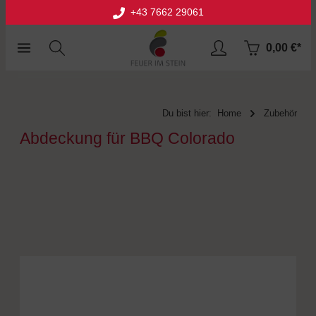
+43 7662 29061
halt springen
0,00 €*
Du bist hier:
Home
Zubehör
Abdeckung für BBQ Colorado