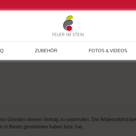
BQ
ZUBEHÖR
FOTOS & VIDEOS
n
 Gründen diesen Vertrag zu widerrufen. Die Widerrufsfrist be
aren in Besitz genommen haben bzw. hat.