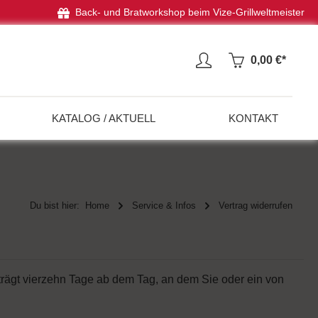
Back- und Bratworkshop beim Vize-Grillweltmeister
0,00 €*
KATALOG / AKTUELL
KONTAKT
Du bist hier:
Home
Service & Infos
Vertrag widerrufen
trägt vierzehn Tage ab dem Tag, an dem Sie oder ein von