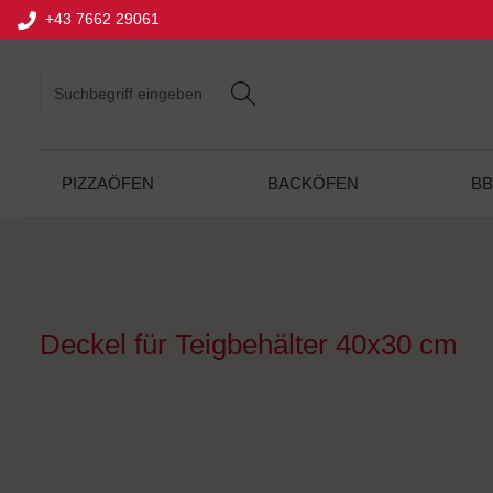
+43 7662 29061
springen
Zur Hauptnavigation springen
PIZZAÖFEN
BACKÖFEN
B
Deckel für Teigbehälter 40x30 cm