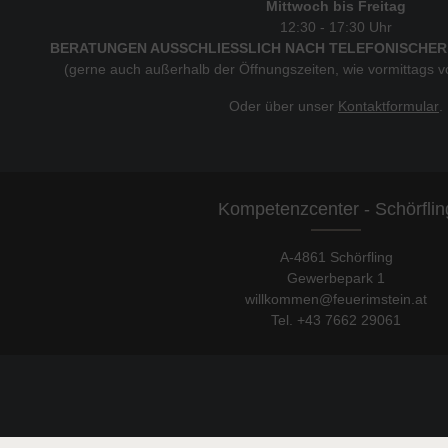
Mittwoch bis Freitag
12:30 - 17:30 Uhr
BERATUNGEN AUSSCHLIESSLICH NACH TELEFONISCHER
(gerne auch außerhalb der Öffnungszeiten, wie vormittags 
Oder über unser
Kontaktformular
.
Kompetenzcenter - Schörflin
A-4861 Schörfling
Gewerbepark 1
willkommen@feuerimstein.at
Tel. +43 7662 29061
© 2026 shop.feuerimstein.at - with
by
chiliSCHARF