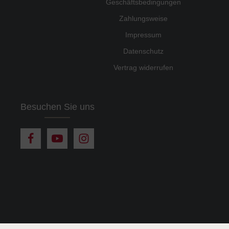
Geschäftsbedingungen
Zahlungsweise
Impressum
Datenschutz
Vertrag widerrufen
Besuchen Sie uns
rsandkosten
und ggf. Nachnahmegebühren, wenn nicht anders angegeben.