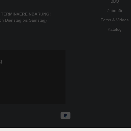
BBQ
Zubehör
 TERMINVEREINBARUNG!
Fotos & Videos
von Dienstag bis Samstag)
Katalog
g
* Alle Preise inkl. gesetzl. Mehrwertsteuer zzgl.
Ve