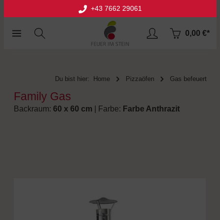
+43 7662 29061
halt springen
0,00 €*
Du bist hier:
Home
Pizzaöfen
Gas befeuert
Family Gas
Backraum:
60 x 60 cm
| Farbe:
Farbe Anthrazit