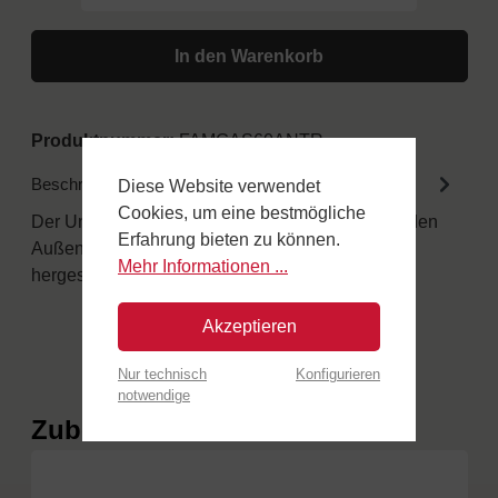
In den Warenkorb
Produktnummer:
FAMGAS60ANTR
Beschreibung
Diese Website verwendet
Cookies, um eine bestmögliche
Der Unterschied in den Details Alle Gasöfen für den
Erfahrung bieten zu können.
Außenbereich sind aus speziellen Materialien
Mehr Informationen ...
hergestellt.…
Mehr
Akzeptieren
Nur technisch
Konfigurieren
notwendige
Produktgalerie überspringen
Zubehör