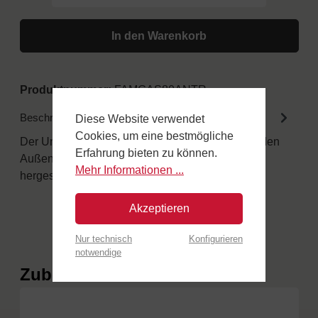
In den Warenkorb
Produktnummer:
FAMGAS80ANTR
Beschreibung
Diese Website verwendet
Cookies, um eine bestmögliche
Der Unterschied in den Details Alle Gasöfen für den
Erfahrung bieten zu können.
Außenbereich sind aus speziellen Materialien
Mehr Informationen ...
hergestellt.…
Mehr
Akzeptieren
Nur technisch
Konfigurieren
notwendige
Produktgalerie überspringen
Zubehör