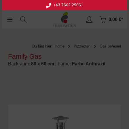
+43 7662 29061
halt springen
0,00 €*
Du bist hier:
Home
Pizzaöfen
Gas befeuert
Family Gas
Backraum:
80 x 60 cm
| Farbe:
Farbe Anthrazit