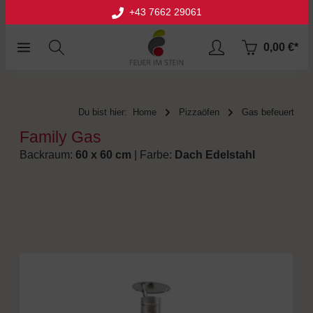
+43 7662 29061
halt springen
0,00 €*
Du bist hier:
Home
Pizzaöfen
Gas befeuert
Family Gas
Backraum:
60 x 60 cm
| Farbe:
Dach Edelstahl