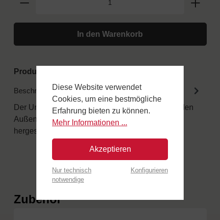
In den Warenkorb
Produktnummer:
FAMILYTINOX60GAS
Diese Website verwendet
Beschreibung
Cookies, um eine bestmögliche
Der Unterschied in den Details Alle Gasöfen für den
Erfahrung bieten zu können.
Außenbereich sind aus speziellen Materialien
Mehr Informationen ...
hergestellt.…
Mehr
Akzeptieren
Nur technisch
Konfigurieren
notwendige
Produktgalerie überspringen
Zubehör