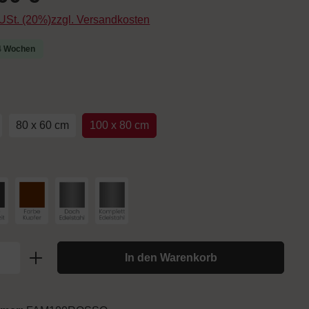
. USt. (20%)zzgl. Versandkosten
-4 Wochen
uswählen
80 x 60 cm
100 x 80 cm
hlen
arbe Anthrazit
Farbe Kupfer
Dach Edelstahl
Komplett Edelstahl
In den Warenkorb