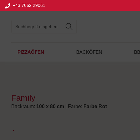
+43 7662 29061
springen
Zur Hauptnavigation springen
PIZZAÖFEN
BACKÖFEN
B
Family
Backraum:
100 x 80 cm
| Farbe:
Farbe Rot