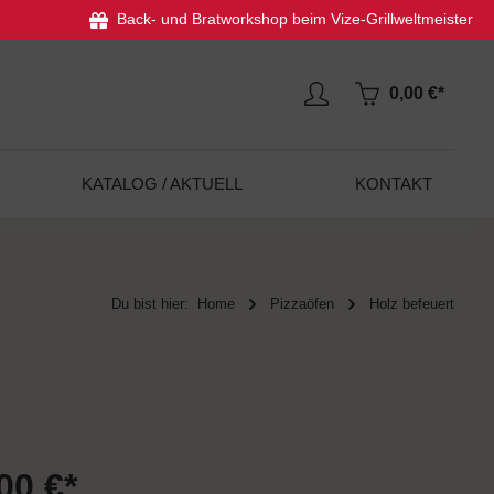
Back- und Bratworkshop beim Vize-Grillweltmeister
0,00 €*
KATALOG / AKTUELL
KONTAKT
Du bist hier:
Home
Pizzaöfen
Holz befeuert
00 €*