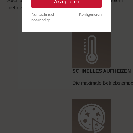
Auch das Backen von Brot, Kuchen, Braten und vielem
Akzeptieren
mehr ist möglich!
Nur technisch
Konfigurieren
notwendige
SCHNELLES AUFHEIZEN
Die maximale Betriebstempera