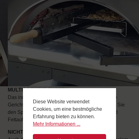
MULTICOOKING-SYSTEM
Das innovative Kochsystem, mit dem Sie mehrere
Diese Website verwendet
Gerichte gleichzeitig zubereiten können. Steigern Sie
Cookies, um eine bestmögliche
den Spaß mit dem abnehmbaren Arm mit Grill und
Erfahrung bieten zu können.
Fettauffangschale.
Mehr Informationen ...
NICHT NUR PIZZA