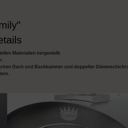
mily"
tails
llen Materialien hergestellt.
h.
wischen Dach und Backkammer und doppelter Dämmschicht mi
ern.