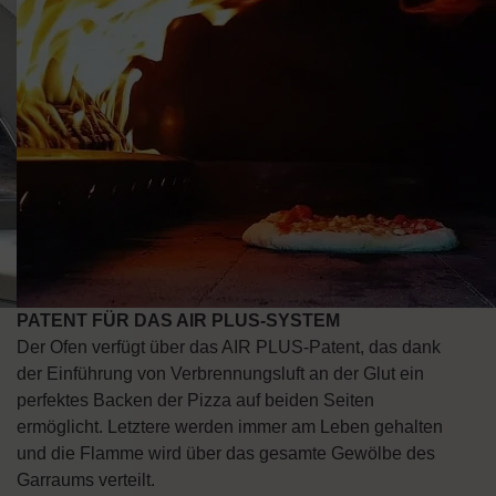
PATENT FÜR DAS AIR PLUS-SYSTEM
Der Ofen verfügt über das AIR PLUS-Patent, das dank
der Einführung von Verbrennungsluft an der Glut ein
perfektes Backen der Pizza auf beiden Seiten
ermöglicht. Letztere werden immer am Leben gehalten
und die Flamme wird über das gesamte Gewölbe des
Garraums verteilt.