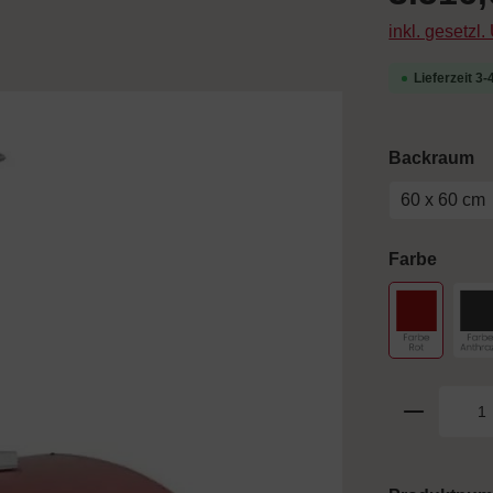
inkl. gesetzl
Lieferzeit 3
a
Backraum
60 x 60 cm
auswä
Farbe
Farbe Rot
F