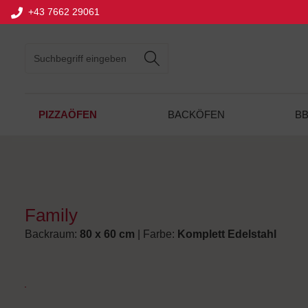
+43 7662 29061
springen
Zur Hauptnavigation springen
PIZZAÖFEN
BACKÖFEN
B
Family
Backraum:
80 x 60 cm
| Farbe:
Komplett Edelstahl