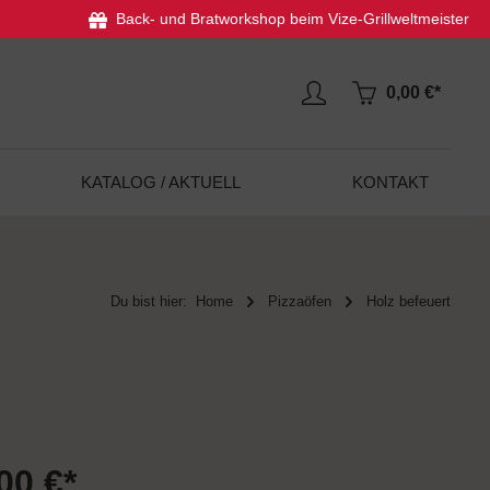
Back- und Bratworkshop beim Vize-Grillweltmeister
0,00 €*
KATALOG / AKTUELL
KONTAKT
Du bist hier:
Home
Pizzaöfen
Holz befeuert
00 €*