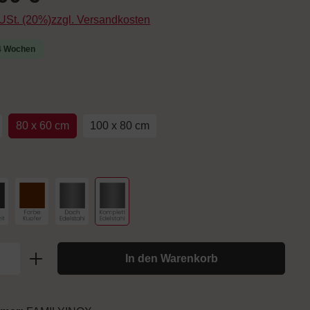
. USt. (20%)zzgl. Versandkosten
-4 Wochen
uswählen
80 x 60 cm
100 x 80 cm
hlen
arbe Anthrazit
Farbe Kupfer
Dach Edelstahl
Komplett Edelstahl
In den Warenkorb