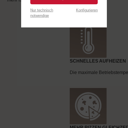
Nur technisch
Konfigurieren
notwendige
SCHNELLES AUFHEIZEN
Die maximale Betriebstempera
MEHR PIZZEN GLEICHZEI