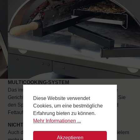
MULTICOOKING-SYSTEM
Das innovative Kochsystem, mit dem Sie mehrere
Gerichte gleichzeitig zubereiten können. Steigern Sie
Diese Website verwendet
den Spaß mit dem abnehmbaren Arm mit Grill und
Cookies, um eine bestmögliche
Fettauffangschale.
Erfahrung bieten zu können.
Mehr Informationen ...
NICHT NUR PIZZA
Auch das Backen von Brot, Kuchen, Braten und vielem
Akzeptieren
mehr ist möglich!