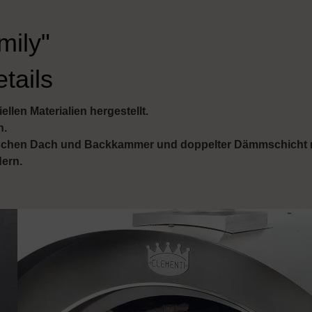
mily"
tails
llen Materialien hergestellt.
h.
wischen Dach und Backkammer und doppelter Dämmschicht mi
ern.