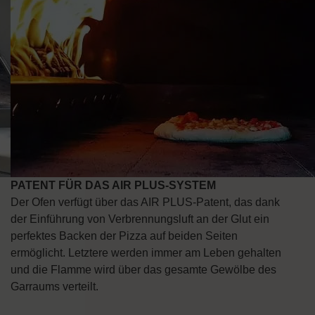
PATENT FÜR DAS AIR PLUS-SYSTEM
Der Ofen verfügt über das AIR PLUS-Patent, das dank
der Einführung von Verbrennungsluft an der Glut ein
perfektes Backen der Pizza auf beiden Seiten
ermöglicht. Letztere werden immer am Leben gehalten
und die Flamme wird über das gesamte Gewölbe des
Garraums verteilt.