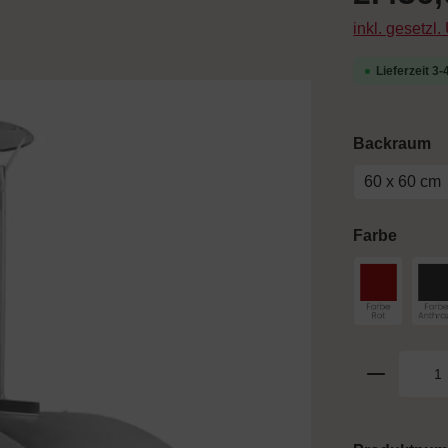
inkl. gesetzl
Lieferzeit 3
a
Backraum
60 x 60 cm
auswä
Farbe
Farbe Rot
F