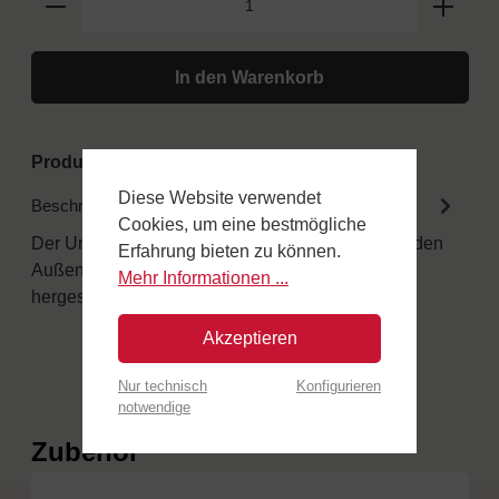
In den Warenkorb
Produktnummer:
FAMILYTINOX60
Diese Website verwendet
Beschreibung
Cookies, um eine bestmögliche
Der Unterschied in den Details Alle Holzöfen für den
Erfahrung bieten zu können.
Außenbereich sind aus speziellen Materialien
Mehr Informationen ...
hergestellt.…
Mehr
Akzeptieren
Nur technisch
Konfigurieren
notwendige
Produktgalerie überspringen
Zubehör