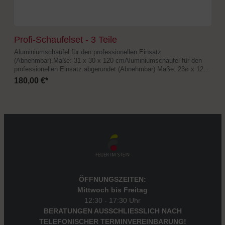
Profi-Schaufelset - 3 Teile
Aluminiumschaufel für den professionellen Einsatz
(Abnehmbar).Maße: 31 x 30 x 120 cmAluminiumschaufel für den
professionellen Einsatz abgerundet (Abnehmbar).Maße: 23ø x 120
cmPizzaofenbürste für den professionellen Einsatz
180,00 €*
(Abnehmbar).Maße: 5 x 15 x 120 cm
ÖFFNUNGSZEITEN:
Mittwoch bis Freitag
12:30 - 17:30 Uhr
BERATUNGEN AUSSCHLIESSLICH NACH
TELEFONISCHER TERMINVEREINBARUNG!