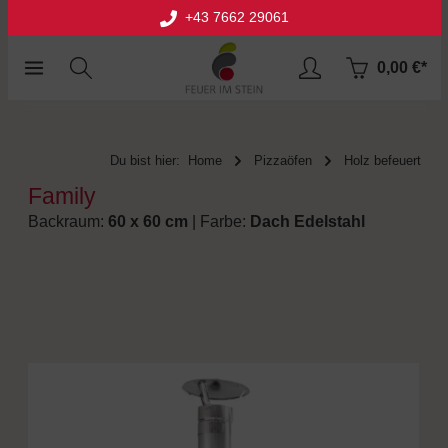
+43 7662 29061
halt springen
0,00 €*
Du bist hier:
Home
Pizzaöfen
Holz befeuert
Family
Backraum:
60 x 60 cm
| Farbe:
Dach Edelstahl