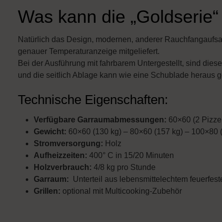
Was kann die „Goldserie“
Natürlich das Design, modernen, anderer Rauchfangaufsatz
genauer Temperaturanzeige mitgeliefert.
Bei der Ausführung mit fahrbarem Untergestellt, sind diese
und die seitlich Ablage kann wie eine Schublade heraus
Technische Eigenschaften:
Verfügbare Garraumabmessungen:
60×60 (2 Pizze
Gewicht:
60×60 (130 kg) – 80×60 (157 kg) – 100×80 
Stromversorgung:
Holz
Aufheizzeiten:
400° C in 15/20 Minuten
Holzverbrauch:
4/8 kg pro Stunde
Garraum:
Unterteil aus lebensmittelechtem feuerfes
Grillen:
optional mit Multicooking-Zubehör