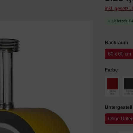
inkl. gesetzl
Lieferzeit 3
a
Backraum
60 x 60 cm
auswä
Farbe
Farbe Rot
F
Untergestell
Ohne Unterg