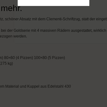
 mehr.
, schöner Absatz mit dem Clementi-Schriftzug, statt der einge
 bei der Goldserie mit 4 massiven Rädern ausgestattet, wirklich
 gezogen werden.
n) 80×60 (4 Pizzen) 100×80 (5 Pizzen)
(275 kg)
tem Material und Kuppel aus Edelstahl 430