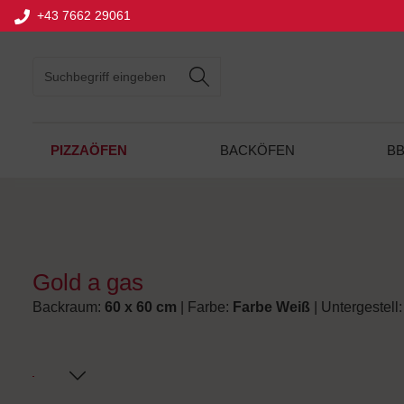
+43 7662 29061
springen
Zur Hauptnavigation springen
PIZZAÖFEN
BACKÖFEN
B
Gold a gas
Backraum:
60 x 60 cm
| Farbe:
Farbe Weiß
| Untergestell