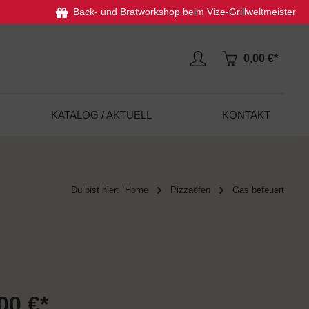
Back- und Bratworkshop beim Vize-Grillweltmeister
0,00 €*
KATALOG / AKTUELL
KONTAKT
Du bist hier:
Home
Pizzaöfen
Gas befeuert
00 €*