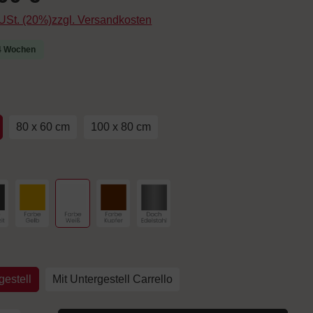
. USt. (20%)zzgl. Versandkosten
-4 Wochen
uswählen
80 x 60 cm
100 x 80 cm
hlen
arbe Anthrazit
Farbe Gelb
Farbe Weiß
Farbe Kupfer
Dach Edelstahl
auswählen
estell
Mit Untergestell Carrello