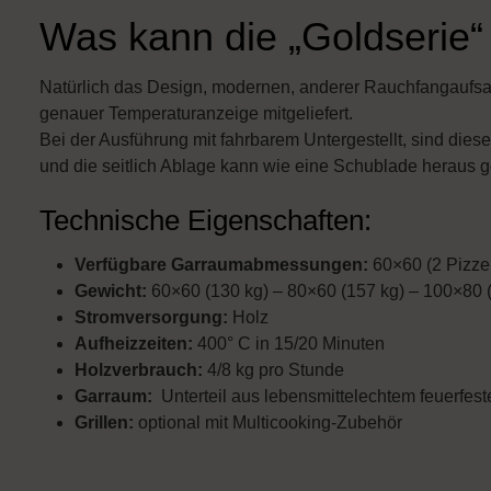
Was kann die „Goldserie“
Natürlich das Design, modernen, anderer Rauchfangaufsatz
genauer Temperaturanzeige mitgeliefert.
Bei der Ausführung mit fahrbarem Untergestellt, sind diese
und die seitlich Ablage kann wie eine Schublade heraus
Technische Eigenschaften:
Verfügbare Garraumabmessungen:
60×60 (2 Pizze
Gewicht:
60×60 (130 kg) – 80×60 (157 kg) – 100×80 
Stromversorgung:
Holz
Aufheizzeiten:
400° C in 15/20 Minuten
Holzverbrauch:
4/8 kg pro Stunde
Garraum:
Unterteil aus lebensmittelechtem feuerfes
Grillen:
optional mit Multicooking-Zubehör