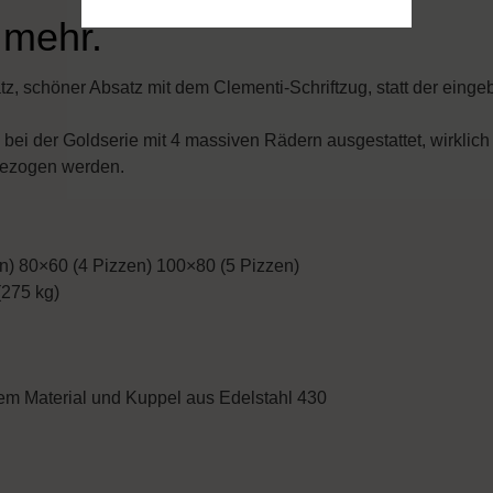
 mehr.
, schöner Absatz mit dem Clementi-Schriftzug, statt der einge
 bei der Goldserie mit 4 massiven Rädern ausgestattet, wirklich
 gezogen werden.
n) 80×60 (4 Pizzen) 100×80 (5 Pizzen)
(275 kg)
tem Material und Kuppel aus Edelstahl 430