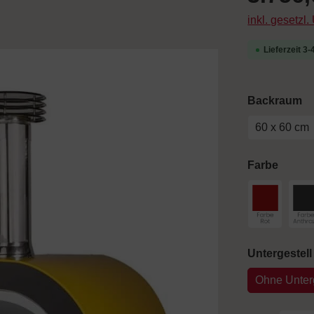
inkl. gesetzl
Lieferzeit 3
a
Backraum
60 x 60 cm
auswä
Farbe
Farbe Rot
F
Untergestell
Ohne Unterg