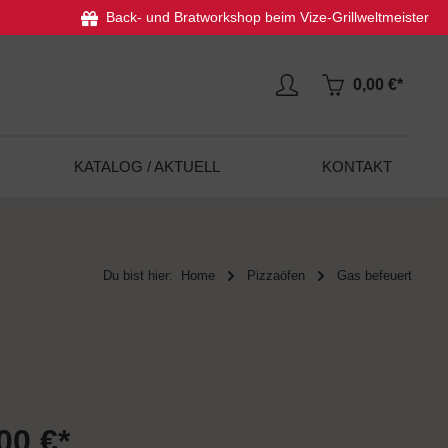
Back- und Bratworkshop beim Vize-Grillweltmeister
0,00 €*
KATALOG / AKTUELL
KONTAKT
Du bist hier:
Home
Pizzaöfen
Gas befeuert
00 €*