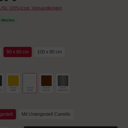
. USt. (20%)zzgl. Versandkosten
-4 Wochen
uswählen
80 x 60 cm
100 x 80 cm
hlen
arbe Anthrazit
Farbe Gelb
Farbe Weiß
Farbe Kupfer
Dach Edelstahl
auswählen
estell
Mit Untergestell Carrello