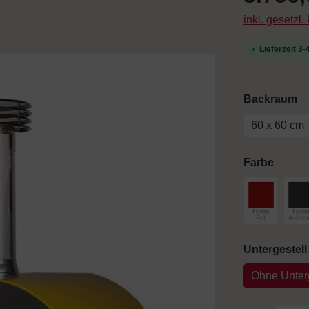
inkl. gesetzl
Lieferzeit 3
a
Backraum
60 x 60 cm
auswä
Farbe
Farbe Rot
F
Untergestell
Ohne Unterg