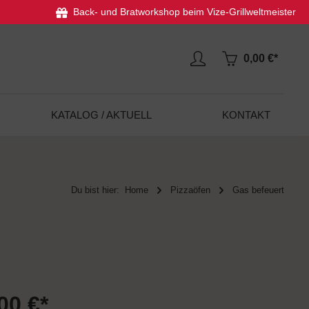
Back- und Bratworkshop beim Vize-Grillweltmeister
0,00 €*
KATALOG / AKTUELL
KONTAKT
Du bist hier:
Home
Pizzaöfen
Gas befeuert
00 €*