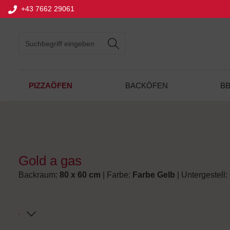
+43 7662 29061
springen
Zur Hauptnavigation springen
PIZZAÖFEN
BACKÖFEN
B
Gold a gas
Backraum:
80 x 60 cm
| Farbe:
Farbe Gelb
| Untergestell: