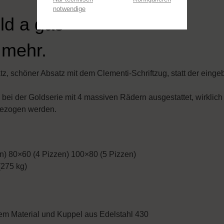
notwendige
ld a gas"
 mehr.
, schöner Absatz mit dem Clementi-Schriftzug, statt der einge
 bei der Goldserie mit 4 massiven Rädern ausgestattet, wirklich
 gezogen werden.
n) 80×60 (4 Pizzen) 100×80 (5 Pizzen)
(275 kg)
tem Material und Kuppel aus Edelstahl 430