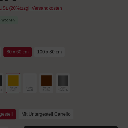
. USt. (20%)zzgl. Versandkosten
-4 Wochen
uswählen
80 x 60 cm
100 x 80 cm
hlen
arbe Anthrazit
Farbe Gelb
Farbe Weiß
Farbe Kupfer
Dach Edelstahl
auswählen
estell
Mit Untergestell Carrello