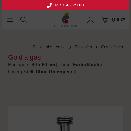
+43 7662 29061
halt springen
0,00 €*
Du bist hier:
Home
Pizzaöfen
Gas befeuert
Gold a gas
Backraum:
80 x 60 cm
| Farbe:
Farbe Kupfer
|
Untergestell:
Ohne Untergestell