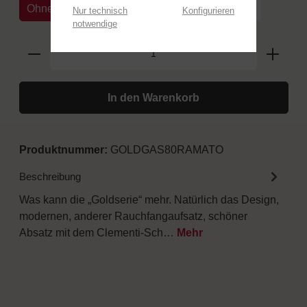
Ohne Untergestell
Mit Untergestell Carrello
Nur technisch
Konfigurieren
notwendige
In den Warenkorb
Produktnummer:
GOLDGAS80RAMATO
Beschreibung
Was kann die „Goldserie“ mehr. Natürlich das Design,
modernen, anderer Rauchfangaufsatz, schöner
Absatz mit dem Clementi-Sch…
Mehr