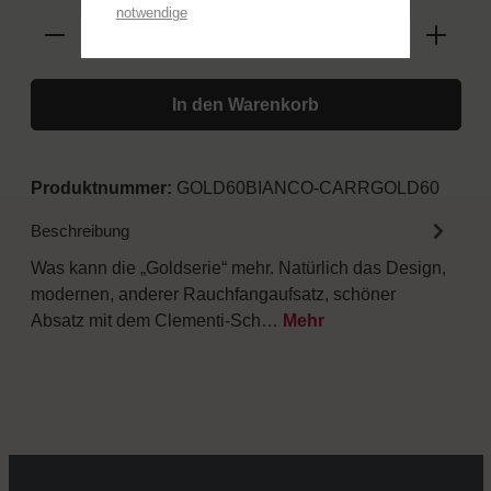
notwendige
In den Warenkorb
Produktnummer:
GOLD60BIANCO-CARRGOLD60
Beschreibung
Was kann die „Goldserie“ mehr. Natürlich das Design,
modernen, anderer Rauchfangaufsatz, schöner
Absatz mit dem Clementi-Sch…
Mehr