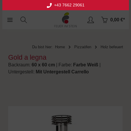
+43 7662 29061
halt springen
0,00 €*
Du bist hier:
Home
Pizzaöfen
Holz befeuert
Gold a legna
Backraum:
60 x 60 cm
| Farbe:
Farbe Weiß
|
Untergestell:
Mit Untergestell Carrello