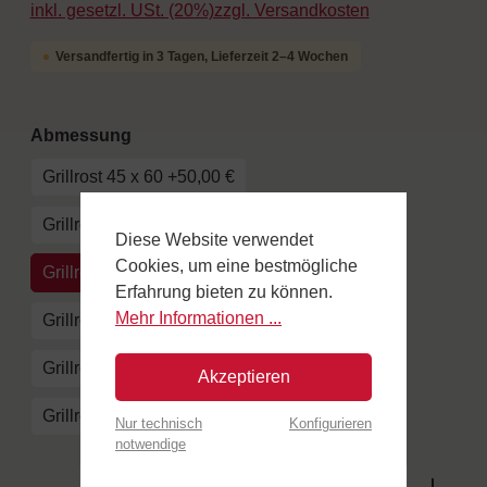
inkl. gesetzl. USt. (20%)zzgl. Versandkosten
Versandfertig in 3 Tagen, Lieferzeit 2–4 Wochen
auswählen
Abmessung
Grillrost 45 x 60 +50,00 €
Grillrost 45 x 80 +55,00 €
Diese Website verwendet
Cookies, um eine bestmögliche
Grillrost 50 x 80 +60,00 €
Erfahrung bieten zu können.
Mehr Informationen ...
Grillrost 50 x 100 +65,00 €
Grillrost SUPERMASTER +105,00 €
Akzeptieren
Grillrost SUPERMASTER 100 +130,00 €
Nur technisch
Konfigurieren
notwendige