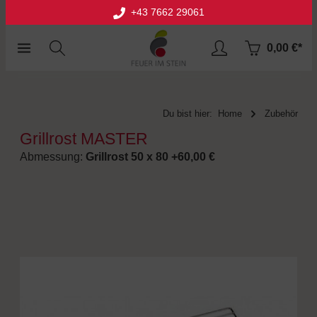
+43 7662 29061
halt springen
0,00 €*
Du bist hier:
Home
Zubehör
Grillrost MASTER
Abmessung:
Grillrost 50 x 80 +60,00 €