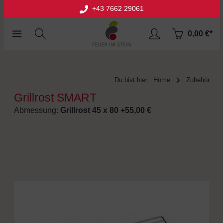
+43 7662 29061
halt springen
0,00 €*
Du bist hier:
Home
Zubehör
Grillrost SMART
Abmessung:
Grillrost 45 x 80 +55,00 €