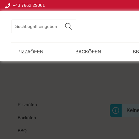
+43 7662 29061
springen
Zur Hauptnavigation springen
PIZZAÖFEN
BACKÖFEN
B
Pizzaöfen
Keine
Backöfen
BBQ