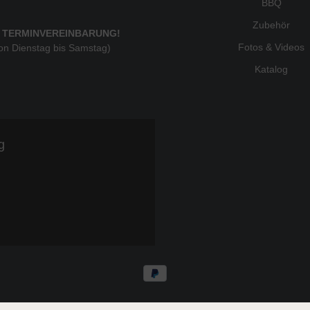
BBQ
Zubehör
 TERMINVEREINBARUNG!
Fotos & Videos
von Dienstag bis Samstag)
Katalog
g
* Alle Preise inkl. gesetzl. Mehrwertsteuer zzgl.
Ve