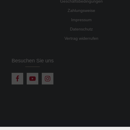
Geschäftsbedingungen
Zahlungsweise
Impressum
Datenschutz
Vertrag widerrufen
Besuchen Sie uns
rsandkosten
und ggf. Nachnahmegebühren, wenn nicht anders angegeben.