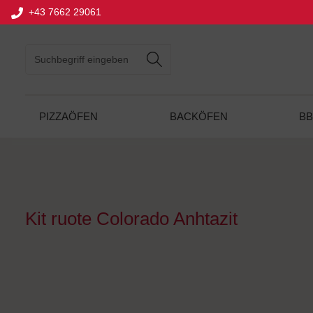
+43 7662 29061
springen
Zur Hauptnavigation springen
PIZZAÖFEN
BACKÖFEN
B
Kit ruote Colorado Anhtazit