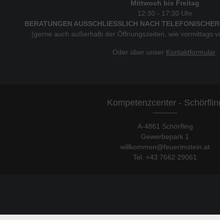
Mittwoch bis Freitag
12:30 - 17:30 Uhr
BERATUNGEN AUSSCHLIESSLICH NACH TELEFONISCHER
(gerne auch außerhalb der Öffnungszeiten, wie vormittags 
Oder über unser
Kontaktformular
.
Kompetenzcenter - Schörflin
A-4861 Schörfling
Gewerbepark 1
willkommen@feuerimstein.at
Tel. +43 7662 29061
© 2026 shop.feuerimstein.at - with
by
chiliSCHARF