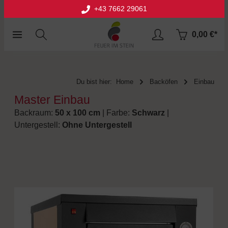
+43 7662 29061
halt springen
0,00 €*
Du bist hier:
Home
Backöfen
Einbau
Master Einbau
Backraum:
50 x 100 cm
| Farbe:
Schwarz
|
Untergestell:
Ohne Untergestell