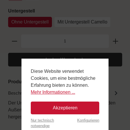
auswählen
Untergestell
Ohne Untergestell
Mit Untergestell Carrello
In den Warenkorb
Diese Website verwendet
Cookies, um eine bestmögliche
Produktnummer:
FINC100
Erfahrung bieten zu können.
Mehr Informationen ...
Beschreibung
Der Unterschied in den Details Alle Holzöfen für den
Akzeptieren
Außenbereich sind aus speziellen Materialien
hergestellt. Obere Tür au…
Mehr
Nur technisch
Konfigurieren
notwendige