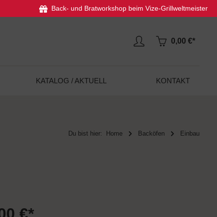
Back- und Bratworkshop beim Vize-Grillweltmeister
0,00 €*
KATALOG / AKTUELL
KONTAKT
Du bist hier:
Home
Backöfen
Einbau
00 €*