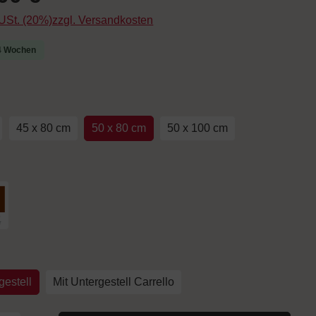
. USt. (20%)zzgl. Versandkosten
-4 Wochen
uswählen
45 x 80 cm
50 x 80 cm
50 x 100 cm
hlen
arbe Kupfer
auswählen
estell
Mit Untergestell Carrello