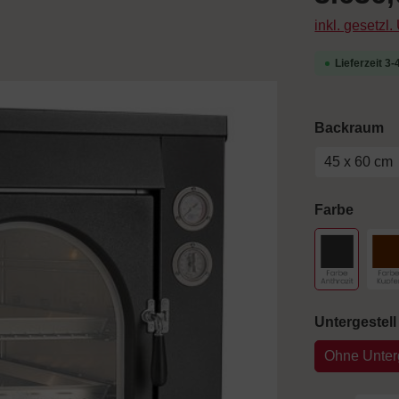
inkl. gesetzl
Lieferzeit 3
a
Backraum
45 x 60 cm
auswä
Farbe
Schwarz
F
Untergestell
Ohne Unterg