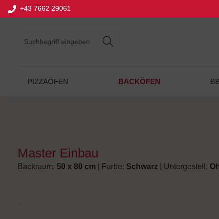
+43 7662 29061
springen
Zur Hauptnavigation springen
BACKÖFEN
PIZZAÖFEN
B
Master Einbau
Backraum:
50 x 80 cm
| Farbe:
Schwarz
| Untergestell:
Oh