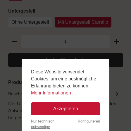
auswählen
Untergestell
Ohne Untergestell
Mit Untergestell Carrello
In den Warenkorb
Diese Website verwendet
Cookies, um eine bestmögliche
Produktnummer:
FINC50-KitCARR50
Erfahrung bieten zu können.
Mehr Informationen ...
Beschreibung
Der Unterschied in den Details Alle Holzöfen für den
Akzeptieren
Außenbereich sind aus speziellen Materialien
hergestellt. Obere Tür au…
Mehr
Nur technisch
Konfigurieren
notwendige