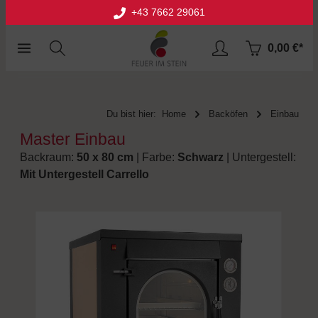
+43 7662 29061
halt springen
0,00 €*
Du bist hier:
Home
Backöfen
Einbau
Master Einbau
Backraum:
50 x 80 cm
| Farbe:
Schwarz
| Untergestell:
Mit Untergestell Carrello