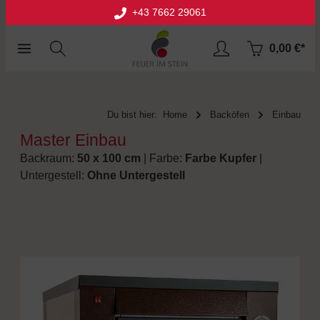
+43 7662 29061
halt springen
0,00 €*
Du bist hier:
Home
Backöfen
Einbau
Master Einbau
Backraum:
50 x 100 cm
| Farbe:
Farbe Kupfer
|
Untergestell:
Ohne Untergestell