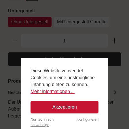
auswählen
Untergestell
Ohne Untergestell
Mit Untergestell Carrello
In den Warenkorb
Diese Website verwendet
Cookies, um eine bestmögliche
Produktnummer:
FINCR100
Erfahrung bieten zu können.
Mehr Informationen ...
Beschreibung
Der Unterschied in den Details Alle Holzöfen für den
Akzeptieren
Außenbereich sind aus speziellen Materialien
hergestellt. Obere Tür au…
Mehr
Nur technisch
Konfigurieren
notwendige