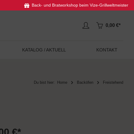
Back- und Bratworkshop beim Vize-Grillweltmeister
0,00 €*
KATALOG / AKTUELL
KONTAKT
Du bist hier:
Home
Backöfen
Freistehend
00 €*