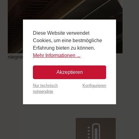
Diese Website verwendet
Cookies, um eine bestmögliche
Erfahrung bieten zu können.
Mehr Informationen ...
ntegrierte Dunsthaube mit einfachem Abzug.
Akzeptieren
Nur technisch
Konfigurieren
notwendige