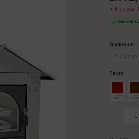
inkl. gesetzl
Lieferzeit 3
a
Backraum
45 x 60 cm
(Diese 
auswä
Farbe
Farbe Rot
F