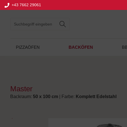
+43 7662 29061
springen
Zur Hauptnavigation springen
BACKÖFEN
PIZZAÖFEN
B
Master
Backraum:
50 x 100 cm
| Farbe:
Komplett Edelstahl