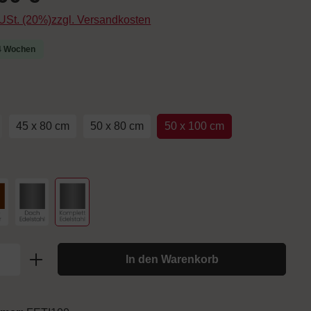
. USt. (20%)zzgl. Versandkosten
-4 Wochen
uswählen
45 x 80 cm
50 x 80 cm
50 x 100 cm
Option ist zurzeit nicht verfügbar.)
hlen
arbe Kupfer
Dach u. Seitenwände Edelstahl
Komplett Edelstahl
In den Warenkorb