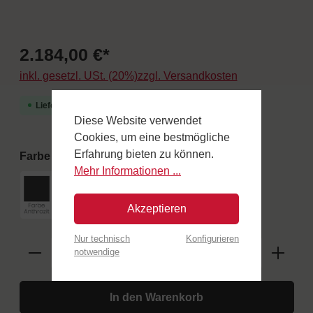
2.184,00 €*
inkl. gesetzl. USt. (20%)zzgl. Versandkosten
Lieferzeit 3-4 Wochen
Diese Website verwendet
Cookies, um eine bestmögliche
Erfahrung bieten zu können.
auswählen
Farbe
Mehr Informationen ...
Farbe Anthrazit
Edelstahl
Holzeinlagen
Akzeptieren
Nur technisch
Konfigurieren
notwendige
In den Warenkorb