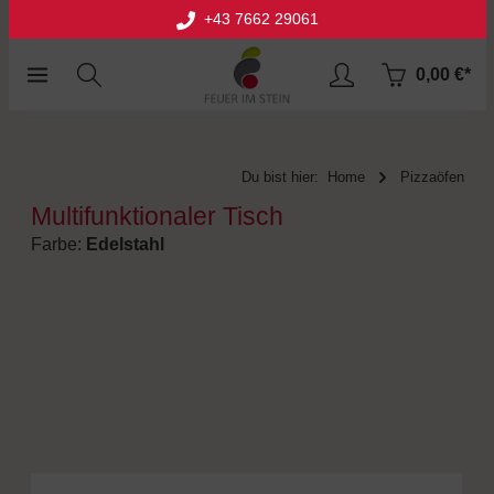
+43 7662 29061
halt springen
0,00 €*
Du bist hier:
Home
Pizzaöfen
Multifunktionaler Tisch
Farbe:
Edelstahl