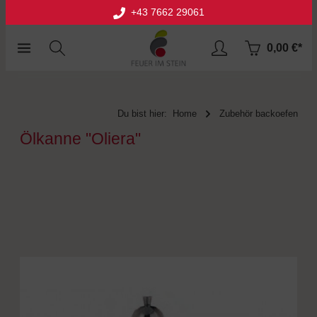
+43 7662 29061
halt springen
0,00 €*
Du bist hier:
Home
Zubehör backoefen
Ölkanne "Oliera"