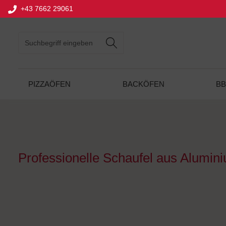
+43 7662 29061
springen
Zur Hauptnavigation springen
PIZZAÖFEN
BACKÖFEN
B
Professionelle Schaufel aus Alumin