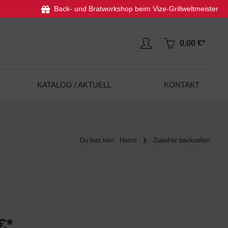
Back- und Bratworkshop beim Vize-Grillweltmeister
0,00 €*
KATALOG / AKTUELL
KONTAKT
Du bist hier:
Home
Zubehör backoefen
€*