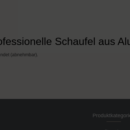
ofessionelle Schaufel aus A
undet (abnehmbar).
Produktkategori