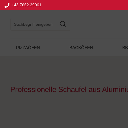
+43 7662 29061
springen
Zur Hauptnavigation springen
PIZZAÖFEN
BACKÖFEN
B
Professionelle Schaufel aus Alumin