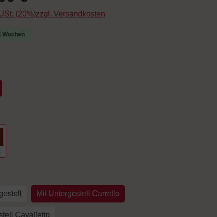
. USt. (20%)zzgl. Versandkosten
-4 Wochen
uswählen
hlen
arbe Kupfer
auswählen
estell
Mit Untergestell Carrello
tell Cavalletto