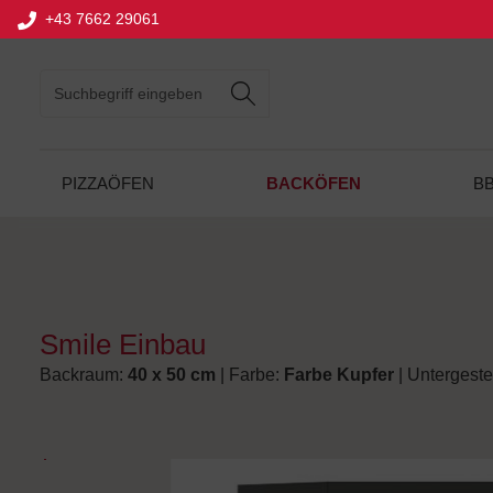
+43 7662 29061
springen
Zur Hauptnavigation springen
BACKÖFEN
PIZZAÖFEN
B
Smile Einbau
Backraum:
40 x 50 cm
| Farbe:
Farbe Kupfer
| Untergeste