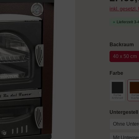
inkl. gesetzl
Lieferzeit 3
a
Backraum
40 x 50 cm
auswä
Farbe
Schwarz
F
Untergestell
Ohne Unterg
Mit Unterges