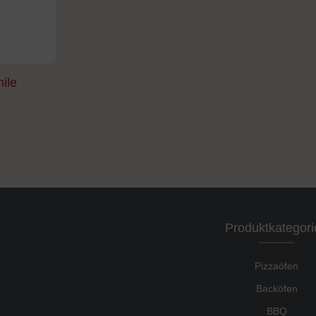
mile
Produktkategori
Pizzaöfen
Backöfen
BBQ