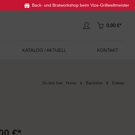
Back- und Bratworkshop beim Vize-Grillweltmeister
0,00 €*
KATALOG / AKTUELL
KONTAKT
Du bist hier:
Home
Backöfen
Einbau
00 €*