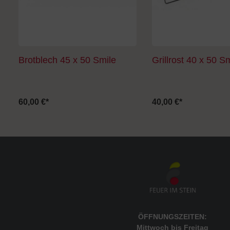
Brotblech 45 x 50 Smile
Grillrost 40 x 50 S
60,00 €*
40,00 €*
ÖFFNUNGSZEITEN:
Mittwoch bis Freitag