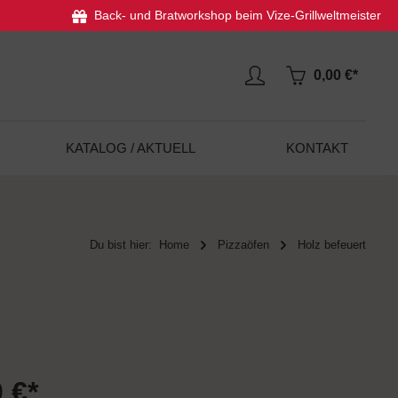
Back- und Bratworkshop beim Vize-Grillweltmeister
0,00 €*
KATALOG / AKTUELL
KONTAKT
Du bist hier:
Home
Pizzaöfen
Holz befeuert
 €*