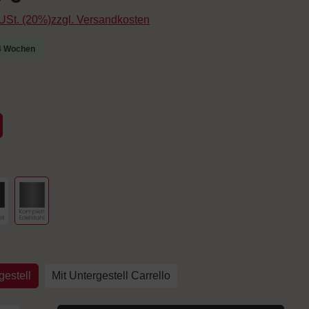
. USt. (20%)zzgl. Versandkosten
-4 Wochen
uswählen
hlen
arbe Anthrazit
Komplett Edelstahl
auswählen
estell
Mit Untergestell Carrello