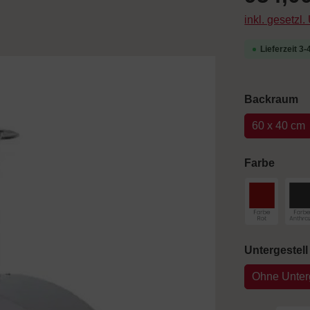
inkl. gesetzl
Lieferzeit 3
a
Backraum
60 x 40 cm
auswä
Farbe
Farbe Rot
F
Untergestell
Ohne Unterg