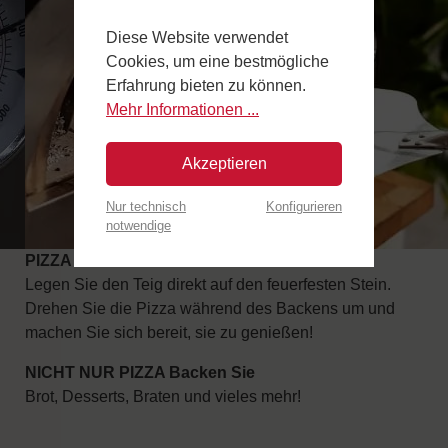
Diese Website verwendet
Cookies, um eine bestmögliche
Erfahrung bieten zu können.
Mehr Informationen ...
Akzeptieren
Nur technisch
Konfigurieren
notwendige
PIZZA IN 2 MINUTEN BACKEN
Legen Sie den Teig direkt auf den feuerfesten Stein.
Drehen Sie die Pizza während des Backens um und
machen Sie sich bereit, sie zu genießen!
NICHT NUR PIZZA Backen Sie
Brot, Desserts, Braten und vieles mehr!