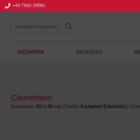
+43 7662 29061
springen
Zur Hauptnavigation springen
PIZZAÖFEN
BACKÖFEN
B
Clementino
Backraum:
60 x 40 cm
| Farbe:
Komplett Edelstahl
| Unte